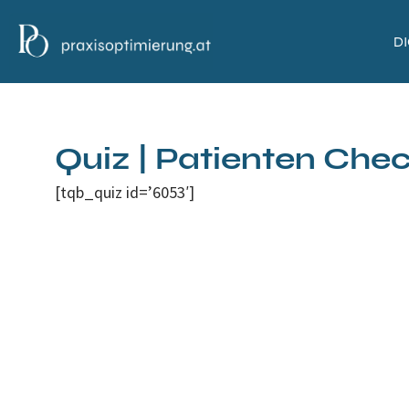
D
Quiz | Patienten Chec
[tqb_quiz id=’6053′]